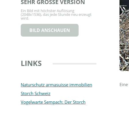
SEHR GROSSE VERSION
Ein Bild mit höchster Auflösung
(2048x1536), das jede Stunde neu erzeugt
wird.
BILD ANSCHAUEN
LINKS
Eine
Naturschutz armasuisse immobilien
Storch Schweiz
Vogelwarte Sempach: Der Storch